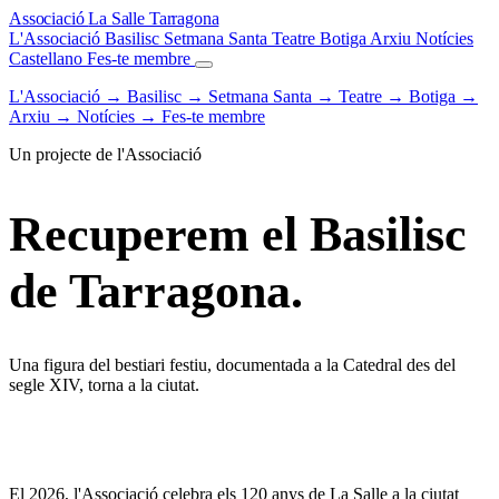
Associació
La Salle
Tarragona
L'Associació
Basilisc
Setmana Santa
Teatre
Botiga
Arxiu
Notícies
Castellano
Fes-te membre
L'Associació
→
Basilisc
→
Setmana Santa
→
Teatre
→
Botiga
→
Arxiu
→
Notícies
→
Fes-te membre
Un projecte de l'Associació
Recuperem el
Basilisc
de Tarragona.
Una figura del bestiari festiu, documentada a la Catedral des del
segle XIV, torna a la ciutat.
El 2026, l'Associació celebra els 120 anys de La Salle a la ciutat