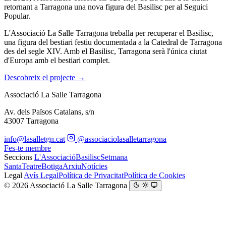
retornant a Tarragona una nova figura del Basilisc per al Seguici
Popular.
L'Associació La Salle Tarragona treballa per recuperar el Basilisc,
una figura del bestiari festiu documentada a la Catedral de Tarragona
des del segle XIV. Amb el Basilisc, Tarragona serà l'única ciutat
d'Europa amb el bestiari complet.
Descobreix el projecte →
Associació
La Salle
Tarragona
Av. dels Països Catalans, s/n
43007 Tarragona
info@lasalletgn.cat
@associaciolasalletarragona
Fes-te membre
Seccions
L'Associació
Basilisc
Setmana
Santa
Teatre
Botiga
Arxiu
Notícies
Legal
Avís Legal
Política de Privacitat
Política de Cookies
© 2026 Associació La Salle Tarragona