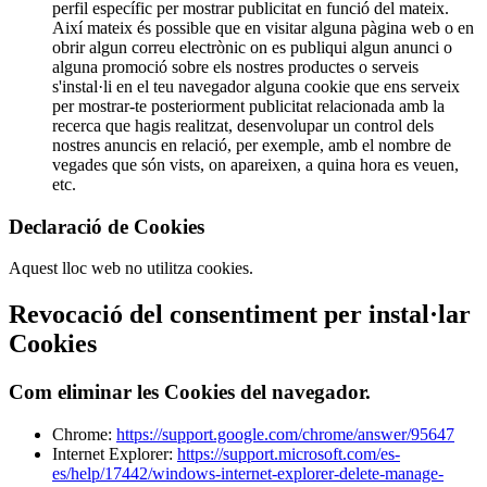
perfil específic per mostrar publicitat en funció del mateix.
Així mateix és possible que en visitar alguna pàgina web o en
obrir algun correu electrònic on es publiqui algun anunci o
alguna promoció sobre els nostres productes o serveis
s'instal·li en el teu navegador alguna cookie que ens serveix
per mostrar-te posteriorment publicitat relacionada amb la
recerca que hagis realitzat, desenvolupar un control dels
nostres anuncis en relació, per exemple, amb el nombre de
vegades que són vists, on apareixen, a quina hora es veuen,
etc.
Declaració de Cookies
Aquest lloc web no utilitza cookies.
Revocació del consentiment per instal·lar
Cookies
Com eliminar les Cookies del navegador.
Chrome:
https://support.google.com/chrome/answer/95647
Internet Explorer:
https://support.microsoft.com/es-
es/help/17442/windows-internet-explorer-delete-manage-