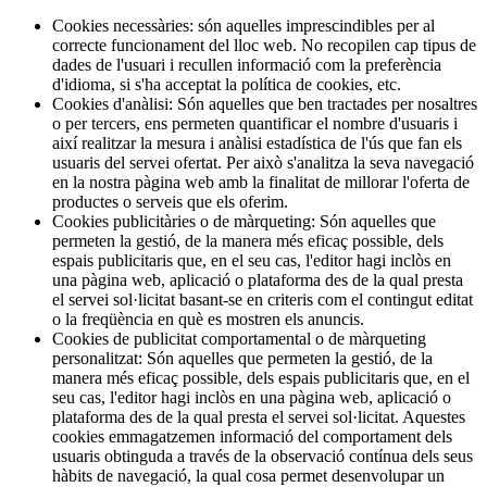
Cookies necessàries:
són aquelles imprescindibles per al
correcte funcionament del lloc web. No recopilen cap tipus de
dades de l'usuari i recullen informació com la preferència
d'idioma, si s'ha acceptat la política de cookies, etc.
Cookies d'anàlisi:
Són aquelles que ben tractades per nosaltres
o per tercers, ens permeten quantificar el nombre d'usuaris i
així realitzar la mesura i anàlisi estadística de l'ús que fan els
usuaris del servei ofertat. Per això s'analitza la seva navegació
en la nostra pàgina web amb la finalitat de millorar l'oferta de
productes o serveis que els oferim.
Cookies publicitàries o de màrqueting:
Són aquelles que
permeten la gestió, de la manera més eficaç possible, dels
espais publicitaris que, en el seu cas, l'editor hagi inclòs en
una pàgina web, aplicació o plataforma des de la qual presta
el servei sol·licitat basant-se en criteris com el contingut editat
o la freqüència en què es mostren els anuncis.
Cookies de publicitat comportamental o de màrqueting
personalitzat:
Són aquelles que permeten la gestió, de la
manera més eficaç possible, dels espais publicitaris que, en el
seu cas, l'editor hagi inclòs en una pàgina web, aplicació o
plataforma des de la qual presta el servei sol·licitat. Aquestes
cookies emmagatzemen informació del comportament dels
usuaris obtinguda a través de la observació contínua dels seus
hàbits de navegació, la qual cosa permet desenvolupar un