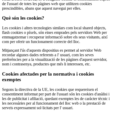
de l'usuari de totes les pàgines web que utilitzen cookies
prescindibles, abans que aquest navegui per elles.
Què són les cookies?
Les cookies i altres tecnologies similars com local shared objects,
flash cookies o píxels, són eines emprades pels servidors Web per
emmagatzemar i recuperar informació sobre els seus visitants, així
com per oferir un funcionament correcte del lloc.
Mitjançant l'ús d'aquests dispositius es permet al servidor Web
recordar algunes dades referents a l' usuari, com les seves
preferències per a la visualització de les pàgines d'aquest servidor,
nom i contrasenya, productes que més li interessen, etc.
Cookies afectades per la normativa i cookies
exemptes
Segons la directiva de la UE, les cookies que requereixen el
consentiment informat per part de l'usuari són les cookies d'anàlisi i
les de publicitat i afiliació, quedant exemptes les de caràcter tècnic i
les necessàries per al funcionament del lloc web o la prestació de
serveis expressament sol·licitats per l' usuari.