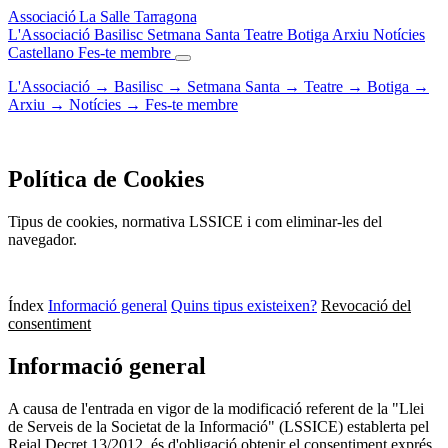
Associació
La Salle
Tarragona
L'Associació
Basilisc
Setmana Santa
Teatre
Botiga
Arxiu
Notícies
Castellano
Fes-te membre
L'Associació
→
Basilisc
→
Setmana Santa
→
Teatre
→
Botiga
→
Arxiu
→
Notícies
→
Fes-te membre
Política de Cookies
Tipus de cookies, normativa LSSICE i com eliminar-les del
navegador.
Índex
Informació general
Quins tipus existeixen?
Revocació del
consentiment
Informació general
A causa de l'entrada en vigor de la modificació referent de la "Llei
de Serveis de la Societat de la Informació" (LSSICE) establerta pel
Reial Decret 13/2012, és d'obligació obtenir el consentiment exprés