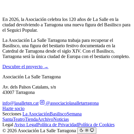
En 2026, la Asociación celebra los 120 años de La Salle en la
ciudad devolviendo a Tarragona una nueva figura del Basilisco para
el Seguici Popular.
La Asociación La Salle Tarragona trabaja para recuperar el
Basilisco, una figura del bestiario festivo documentada en la
Catedral de Tarragona desde el siglo XIV. Con el Basilisco,
Tarragona será la única ciudad de Europa con el bestiario completo.
Descubre el proyecto →
Asociación
La Salle
Tarragona
Av. dels Països Catalans, s/n
43007 Tarragona
info@lasalletgn.cat
@associaciolasalletarragona
Hazte socio
Secciones
La Asociación
Basilisco
Semana
Santa
Teatro
Tienda
Archivo
Noticias
Legal
Aviso Legal
Política de Privacidad
Política de Cookies
© 2026 Asociación La Salle Tarragona